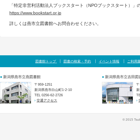
「特定非営利活動法人ブックスタート（NPOブックスタート）」
https://www.bookstart.or.jp
詳しくは燕市立図書館へお問合わせください。
図書館トップ
図書の検索・予約
イベント情報
ご利用
●
新潟県燕市立燕図書館
●
新潟県燕市立吉田図
〒959-1251
〒
新潟県燕市白山町1-2-10
新
TEL 0256-62-2726
TE
›
交通アクセス
›
© 2015 Tsub